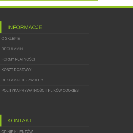
INFORMACJE
O SKLEPIE
REGULAMIN
FORMY PŁATNOŚCI
KOSZT DOSTAWY
REKLAMACJE / ZWROTY
POLITYKA PRYWATNOŚCI I PLIKÓW COOKIES
KONTAKT
OPINIE KLIENTÓW