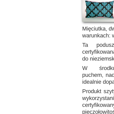
Mięciutka, d
warunkach: 
Ta podusz
certyfikow
do nieziemsk
W środku 
puchem, nad
idealnie dop
Produkt szy
wykorzyst
certyfiko
pieczołowitoś