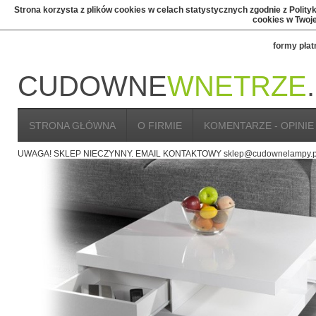
Strona korzysta z plików cookies w celach statystycznych zgodnie z Polit
cookies w Twoje
formy płat
CUDOWNE
WNETRZE
STRONA GŁÓWNA
O FIRMIE
KOMENTARZE - OPINIE
UWAGA! SKLEP NIECZYNNY. EMAIL KONTAKTOWY sklep@cudownelampy.p