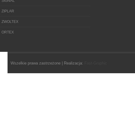
SIGNAL
ZIPLAR
ZWOLTEX
ORTEX
Wszelkie prawa zastrzeżone | Realizacja:
Fast-Graphic