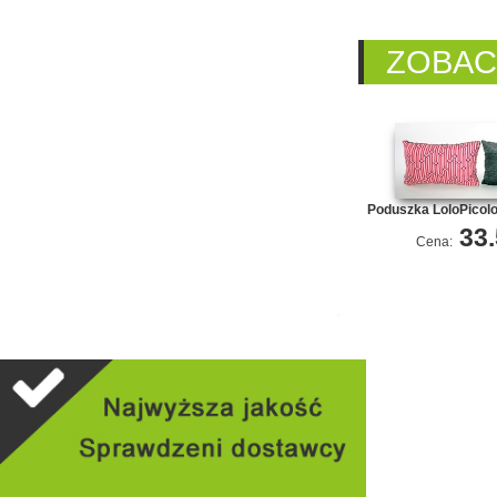
ZOBAC
Poduszka LoloPicol
33
Cena: