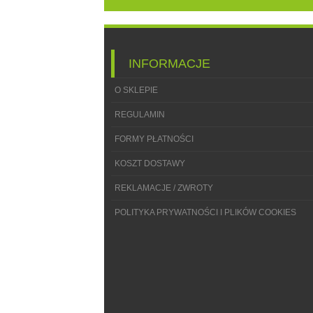
INFORMACJE
O SKLEPIE
REGULAMIN
FORMY PŁATNOŚCI
KOSZT DOSTAWY
REKLAMACJE / ZWROTY
POLITYKA PRYWATNOŚCI I PLIKÓW COOKIES