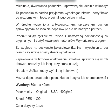
Mięciutka, dwustronna poduszka, sprawdzą się idealnie w każdy
Ta poduszka to bardzo przyjemna wysokogatunkowa, certyfikowa
do nieziemsko miłego, oryginalnego polaru minky.
W środku wypełniona antyalergicznym, sprężystym puchem
sprawiającym że idealnie dopasowuje się do naszych potrzeb.
Produkt szyty ręcznie w Polsce z najwyższą dokładnością or
oryginalnych i certyfikowanych materiałów. Wykończony z ogromną 
Ze względu na doskonałe jakościowo tkaniny i wypełnienia, 
tkanin czy utratę sprężystości wypełnienia.
Zapakowana w firmowe opakowanie, świetnie sprawdzi się w roli
shower, urodziny lub inną, przyjemną okazję.
Na takim Jaśku, każdy wyśpi się kolorowo :)
Można dopasować sobie poduszkę do kocyka lub skomponować o
Wymiary:
30cm x 40cm
Polar minky -
Original in USA - 400g/m2
Skład: PES + CO
Cena dotyczy 1 szt