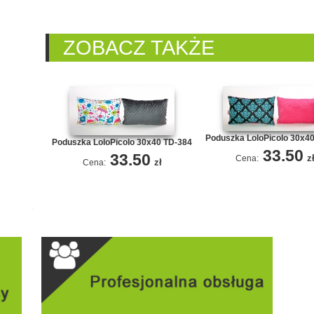
ZOBACZ TAKŻE
Poduszka LoloPicolo 30x4
Poduszka LoloPicolo 30x40 TD-384
33.50
33.50
z
Cena:
zł
Cena: