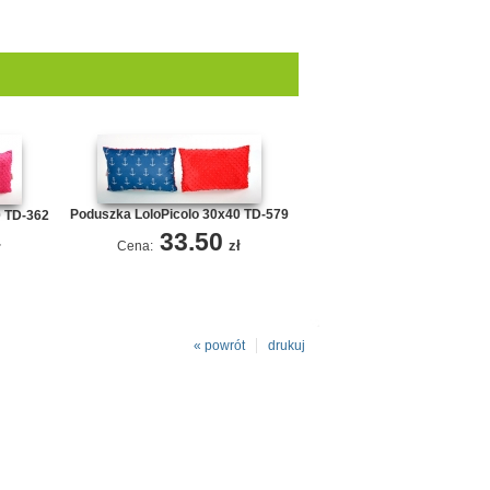
Poduszka LoloPicolo 30x40 TD-579
0 TD-362
33.50
zł
ł
Cena:
« powrót
drukuj