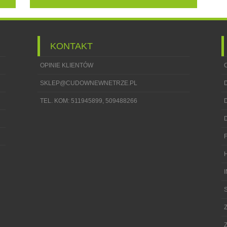
KONTAKT
OPINIE KLIENTÓW
SKLEP@CUDOWNEWNETRZE.PL
TEL. KOM: 511945899, 509488266