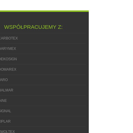
WSPÓŁPRACUJEMY Z:
CARBOTEX
DARYMEX
DEKOSIGN
DOMAREX
FARO
HALMAR
INNE
SIGNAL
ZIPLAR
ZWOLTEX