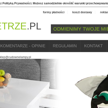
 z Polityką Prywatności. Możesz samodzielnie określić warunki przechowywania
formy płatności
koszt dostawy
rekla
TRZE
.PL
ODMIENIMY TWOJE MI
KOMENTARZE - OPINIE
REGULAMIN
KONTAKT
lep@cudownelampy.pl