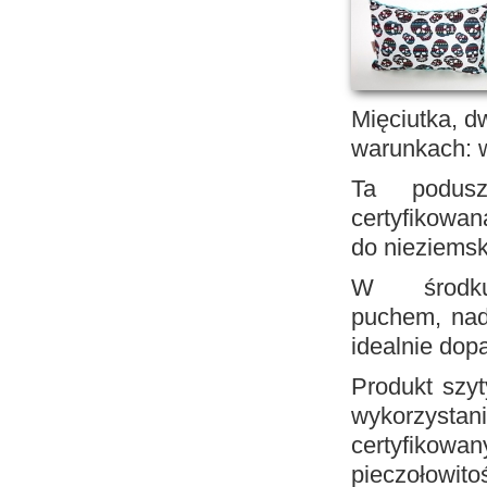
Mięciutka, d
warunkach: 
Ta podusz
certyfikow
do nieziemsk
W środku 
puchem, nad
idealnie dop
Produkt szy
wykorzyst
certyfiko
pieczołowitoś