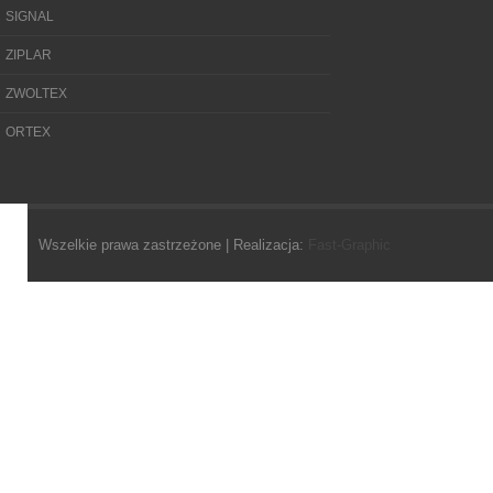
SIGNAL
ZIPLAR
ZWOLTEX
ORTEX
Wszelkie prawa zastrzeżone | Realizacja:
Fast-Graphic