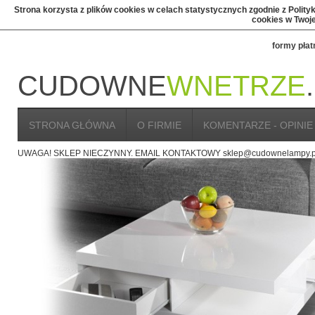
Strona korzysta z plików cookies w celach statystycznych zgodnie z Polit
cookies w Twoje
formy płat
CUDOWNE
WNETRZE
STRONA GŁÓWNA
O FIRMIE
KOMENTARZE - OPINIE
UWAGA! SKLEP NIECZYNNY. EMAIL KONTAKTOWY sklep@cudownelampy.p