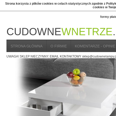
Strona korzysta z plików cookies w celach statystycznych zgodnie z Polit
cookies w Twoje
formy płat
CUDOWNE
WNETRZE
STRONA GŁÓWNA
O FIRMIE
KOMENTARZE - OPINIE
UWAGA! SKLEP NIECZYNNY. EMAIL KONTAKTOWY sklep@cudownelampy.p