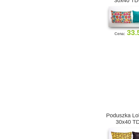
30x40 TD
33.
Cena:
Poduszka Lol
30x40 T