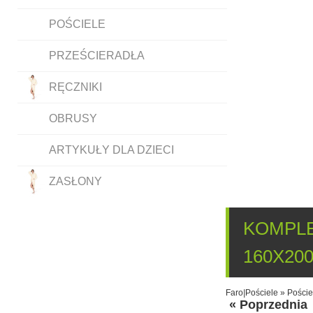
POŚCIELE
PRZEŚCIERADŁA
RĘCZNIKI
OBRUSY
ARTYKUŁY DLA DZIECI
ZASŁONY
KOMPLE
160X20
Faro
|
Pościele
»
Poście
« Poprzednia