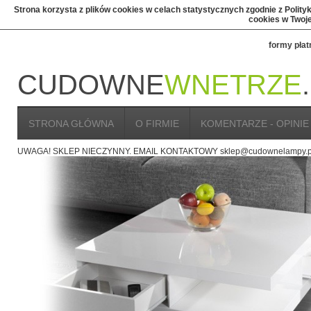
Strona korzysta z plików cookies w celach statystycznych zgodnie z Polit
cookies w Twoje
formy płat
CUDOWNE
WNETRZE
STRONA GŁÓWNA
O FIRMIE
KOMENTARZE - OPINIE
UWAGA! SKLEP NIECZYNNY. EMAIL KONTAKTOWY sklep@cudownelampy.p