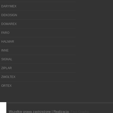
DARYMEX
DEKOSIGN
DOMAREX
FARO
HALMAR
INNE
SIGNAL
ZIPLAR
ZWOLTEX
ORTEX
Wszelkie prawa zastrzeżone | Realizacja:
Fast-Graphic