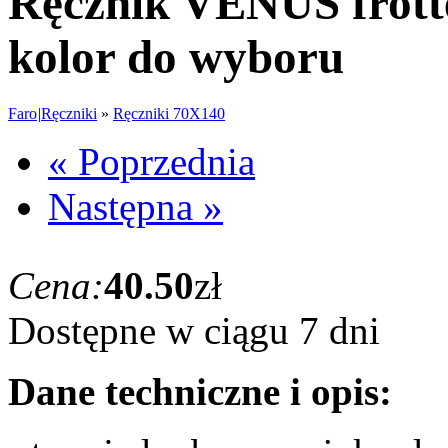
Ręcznik VENUS frotte
kolor do wyboru
Faro
|
Ręczniki
»
Ręczniki 70X140
« Poprzednia
Następna »
Cena:
40.50
zł
Dostępne w ciągu 7 dni
Dane techniczne i opis: