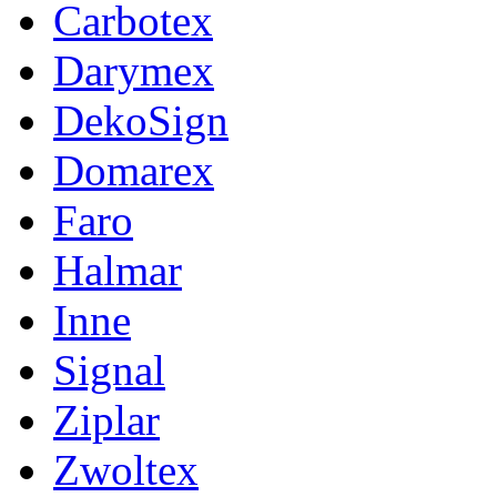
Carbotex
Darymex
DekoSign
Domarex
Faro
Halmar
Inne
Signal
Ziplar
Zwoltex