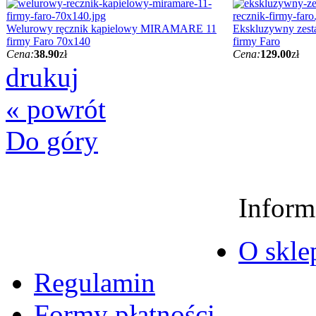
Welurowy ręcznik kąpielowy MIRAMARE 11
Ekskluzywny zesta
firmy Faro 70x140
firmy Faro
Cena:
38.90
zł
Cena:
129.00
zł
drukuj
« powrót
Do góry
Inform
O skle
Regulamin
Formy płatności